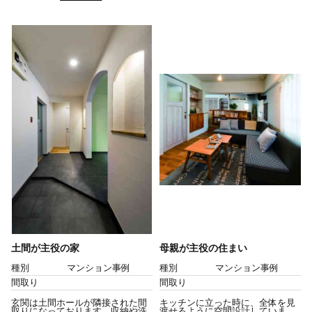
土間が主役の家
母親が主役の住まい
種別
マンション事例
種別
マンション事例
間取り
間取り
玄関は土間ホールが隣接された間
キッチンに立った時に、全体を見
取りになっております。収納や洗
渡せるように空間設計していま