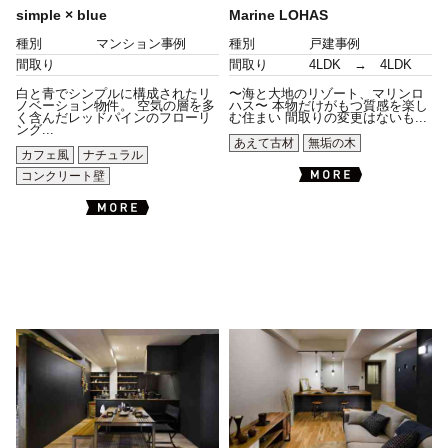
simple × blue
Marine LOHAS
種別
マンション事例
種別
戸建事例
間取り
間取り
4LDK → 4LDK
白と青でシンプルに構成されたリ
〜海と大地のリゾート、マリンロ
ノベーション物件。 空気の層を多
ハス〜 本物だけがもつ質感を楽し
く含んだレッドパインのフローリ
む住まい 間取りの変更はないも...
ング...
あえて古材
無垢の木
カフェ風
ナチュラル
コンクリート壁