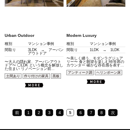
Urban Outdoor
Modern Luxury
種別
マンション事例
種別
マンション事例
間取り
3LDK → アーバン
間取り
1LDK → 1LDK
アウトドア
〜美しく纏う、モダンラグジュア
〜大人の隠れ家、アーバンアウト
リー〜 食と眺望を楽しむ特等席の
ドア〜 ◯LDK という概念を解放し
カウンター 確かな存在感を表す...
た住まい リノベーション前...
アンティーク調
ヘリンボーン床
土間あり
作り付けの家具
黒板
前
1
2
3
4
5
6
7
8
次