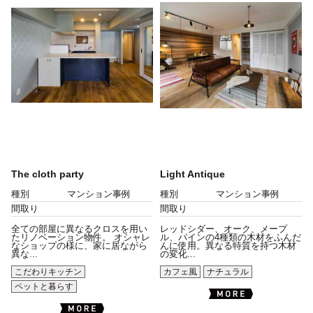
The cloth party
Light Antique
種別
マンション事例
種別
マンション事例
間取り
間取り
全ての部屋に異なるクロスを用い
レッドシダー、オーク、メープ
たリノベーション物件。 オシャレ
ル、パインの4種類の木材をふんだ
なショップの様に、家に居ながら
んに使用。異なる特質を持つ木材
異な...
の変化...
こだわりキッチン
カフェ風
ナチュラル
ペットと暮らす