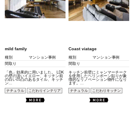
mild family
Coast viatage
種別
マンション事例
種別
マンション事例
間取り
間取り
「色」効果的に用いました。 LDK
キッチン前壁にミャンマーチーク
の壁の淡いイエロー、キッチン前
を使用したヘリンボーン貼りが象
の白い凹凸のあるタイル、キッチ
徴的なリノベーション物件になり
ン...
ます。...
ナチュラル
こだわりインテリア
ナチュラル
こだわりキッチン