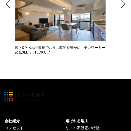
広さ&たっぷり収納でおうち時間を豊かに、テレワーカー
モデルは
必見3LDK→1LDKリノベ
ザインに
会社紹介
選ばれる理由
コンセプト
リノベ不動産の特徴