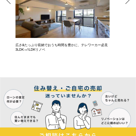
広さ&たっぷり収納でおうち時間を豊かに、テレワーカー必見
モデルは
3LDK→1LDKリノベ
にこだわっ