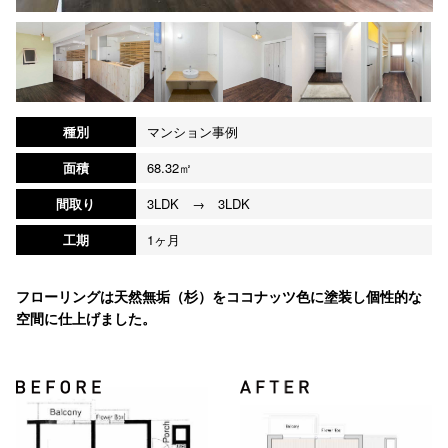
種別
マンション事例
面積
68.32㎡
間取り
3LDK → 3LDK
工期
1ヶ月
フローリングは天然無垢（杉）をココナッツ色に塗装し個性的な
空間に仕上げました。