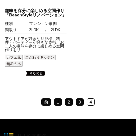
趣味を存分に楽しめる空間作り
『BeachStyleリノベーション』
種別
マンション事例
間取り
3LDK → 2LDK
アウトドアが好きな旦那様、料
理・パーティーが好きな奥様、お
二人の趣味を存分に楽しめる空間
作りをリ...
カフェ風
こだわりキッチン
無垢の木
前
1
2
3
4