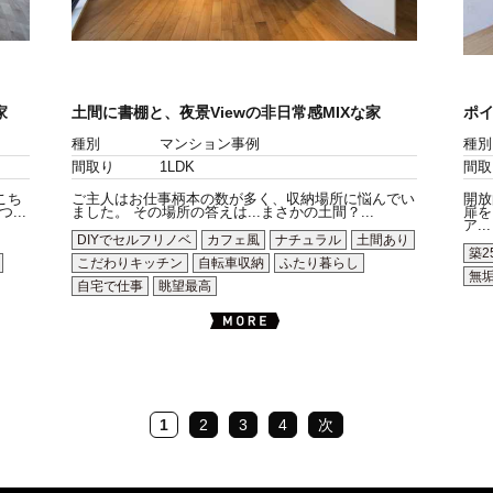
家
土間に書棚と、夜景Viewの非日常感MIXな家
ポ
種別
マンション事例
種別
間取り
1LDK
間取
こち
ご主人はお仕事柄本の数が多く、収納場所に悩んでい
開放
..
ました。 その場所の答えは...まさかの土間？...
扉を
ア...
DIYでセルフリノベ
カフェ風
ナチュラル
土間あり
築2
こだわりキッチン
自転車収納
ふたり暮らし
無
自宅で仕事
眺望最高
1
2
3
4
次