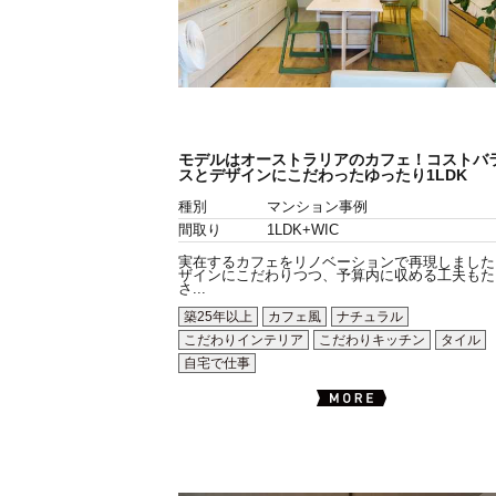
モデルはオーストラリアのカフェ！コストバ
スとデザインにこだわったゆったり1LDK
種別
マンション事例
間取り
1LDK+WIC
実在するカフェをリノベーションで再現しました
ザインにこだわりつつ、予算内に収める工夫もた
さ...
築25年以上
カフェ風
ナチュラル
こだわりインテリア
こだわりキッチン
タイル
自宅で仕事