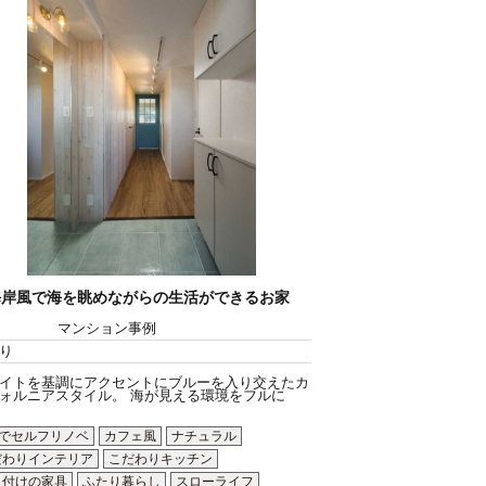
海岸風で海を眺めながらの生活ができるお家
マンション事例
り
イトを基調にアクセントにブルーを入り交えたカ
ォルニアスタイル。 海が見える環境をフルに
Yでセルフリノベ
カフェ風
ナチュラル
だわりインテリア
こだわりキッチン
り付けの家具
ふたり暮らし
スローライフ