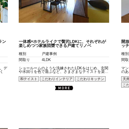
ラン
一体感×ホテルライクで贅沢LDKに、それぞれが
開放
楽しめつつ家族団欒できる戸建てリノベ
ッ
種別
戸建事例
種別
間取り
4LDK
間取
。デ
ショールームのような洗練されたLDKをはじめ、玄関
マン
く
や水回りを色で遊ぶなど、さまざまなテイストを楽...
のあ
和テイスト
こだわりインテリア
こだわりキッチン
天
こ