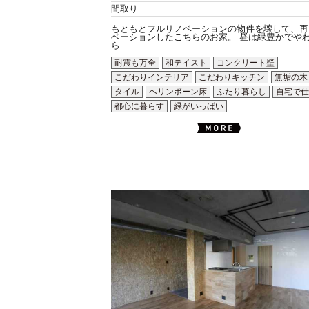
間取り
もともとフルリノベーションの物件を壊して、再
ベーションしたこちらのお家。 昼は緑豊かでや
ら...
耐震も万全
和テイスト
コンクリート壁
こだわりインテリア
こだわりキッチン
無垢の木
タイル
ヘリンボーン床
ふたり暮らし
自宅で仕
都心に暮らす
緑がいっぱい