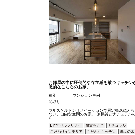
お部屋の中に圧倒的な存在感を放つキッチン
徴的なこちらのお家。
種別
マンション事例
間取り
フルスケルトンリノベーションで固定概念にとら
ない、自由な空間のお家。 無機質とナチュラル
ミ...
DIYでセルフリノベ
耐震も万全
ナチュラル
こだわりインテリア
こだわりキッチン
無垢の木