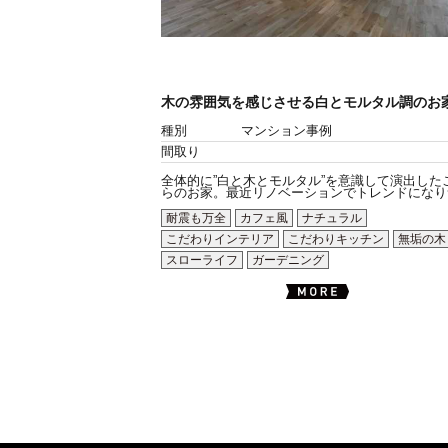
木の雰囲気を感じさせる白とモルタル調のお
種別
マンション事例
間取り
全体的に”白と木とモルタル”を意識して演出した
らのお家。最近リノベーションでトレンドになりつ.
耐震も万全
カフェ風
ナチュラル
こだわりインテリア
こだわりキッチン
無垢の木
スローライフ
ガーデニング