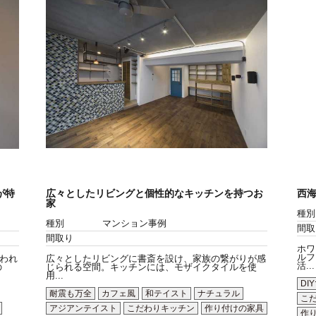
が特
広々としたリビングと個性的なキッチンを持つお
西
家
種別
種別
マンション事例
間取
間取り
ホワ
ルフ
われ
広々としたリビングに書斎を設け、家族の繋がりが感
活...
の
じられる空間。キッチンには、モザイクタイルを使
用...
DI
耐震も万全
カフェ風
和テイスト
ナチュラル
こ
アジアンテイスト
こだわりキッチン
作り付けの家具
作