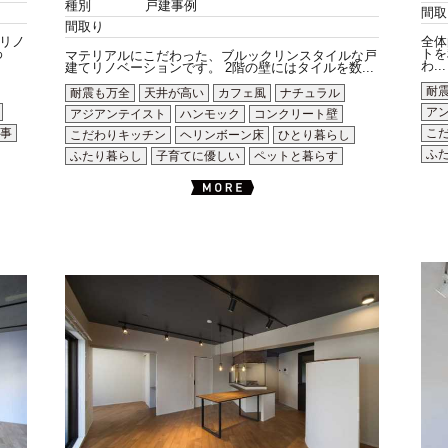
種別
戸建事例
間取
間取り
リノ
全体
わ
トを
マテリアルにこだわった、ブルックリンスタイルな戸
わ...
建てリノベーションです。 2階の壁にはタイルを数...
耐
耐震も万全
天井が高い
カフェ風
ナチュラル
ア
アジアンテイスト
ハンモック
コンクリート壁
事
こ
こだわりキッチン
ヘリンボーン床
ひとり暮らし
ふ
ふたり暮らし
子育てに優しい
ペットと暮らす