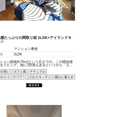
感たっぷりの間取り術 2LDK+アイランドキ
チン
マンション事例
り
2LDK
ション面積約70m2という広さでの、この開放感
るリビング。他に2部屋もあるというから「え...
井が高い
カフェ風
ナチュラル
だわりインテリア
こだわりキッチン
都心に暮らす