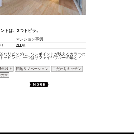
イントは、2つトビラ。
マンション事例
り
2LDK
的なリビングに、ワンポイントが映えるカラーの
トッピング。一つはサファイヤブルーの扉とド
5年以上
団地リノベーション
こだわりキッチン
垢の木