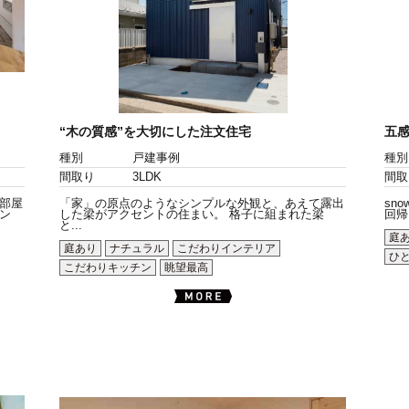
“木の質感”を大切にした注文住宅
五感
種別
戸建事例
種別
間取り
3LDK
間取
部屋
「家」の原点のようなシンプルな外観と、あえて露出
sn
ン
した梁がアクセントの住まい。 格子に組まれた梁
回帰を
と...
庭
庭あり
ナチュラル
こだわりインテリア
ひ
こだわりキッチン
眺望最高