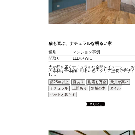
猫も喜ぶ、ナチュラルな明るい家
種別
マンション事例
間取り
1LDK+WIC
光が行き届くナチュラルな空間をイメージし、お
の素材は全体的に明るい色のクリア塗装でデザイ
し...
築25年以上
庭あり
耐震も万全
天井が高い
ナチュラル
土間あり
無垢の木
タイル
ペットと暮らす