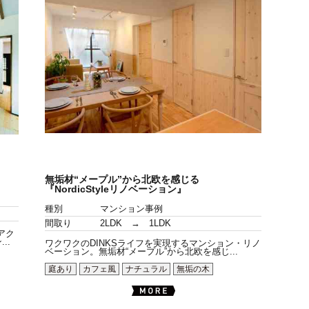
無垢材“メープル”から北欧を感じる
『NordicStyleリノベーション』
種別
マンション事例
間取り
2LDK → 1LDK
アク
..
ワクワクのDINKSライフを実現するマンション・リノ
ベーション。無垢材“メープル”から北欧を感じ...
庭あり
カフェ風
ナチュラル
無垢の木